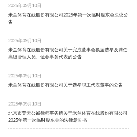
2025年09月10日
米兰体育在线股份有限公司2025年第一次临时股东会决议公
告
2025年09月10日
米兰体育在线股份有限公司关于完成董事会换届选举及聘任
高级管理人员、证券事务代表的公告
2025年09月10日
米兰体育在线股份有限公司关于选举职工代表董事的公告
2025年09月10日
北京市竞天公诚律师事务所关于米兰体育在线股份有限公司
2025年第一次临时股东会的法律意见书