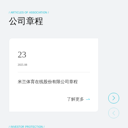
/ ARTICLES OF ASSOCIATION /
公司章程
23
12
2025.08
2025.03
米兰体育在线股份有限公司章程
米兰
（20
了解更多
/ INVESTOR PROTECTION /