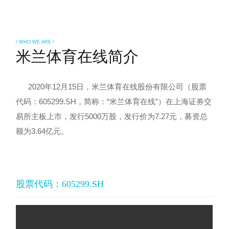
/ WHO WE ARE /
米兰体育在线简介
2020年12月15日，米兰体育在线股份有限公司（股票
代码：605299.SH，简称：“米兰体育在线”）在上海证券交
易所主板上市，
发行5000万股，发行价为7.27元，募资总
额为3.64亿元。
股票代码：605299.SH