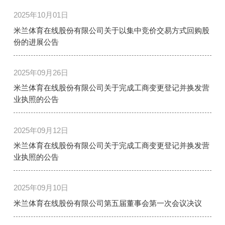
2025年10月01日
米兰体育在线股份有限公司关于以集中竞价交易方式回购股
份的进展公告
2025年09月26日
米兰体育在线股份有限公司关于完成工商变更登记并换发营
业执照的公告
2025年09月12日
米兰体育在线股份有限公司关于完成工商变更登记并换发营
业执照的公告
2025年09月10日
米兰体育在线股份有限公司第五届董事会第一次会议决议