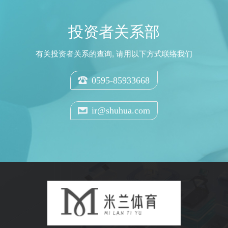
投资者关系部
有关投资者关系的查询, 请用以下方式联络我们
0595-85933668
ir@shuhua.com