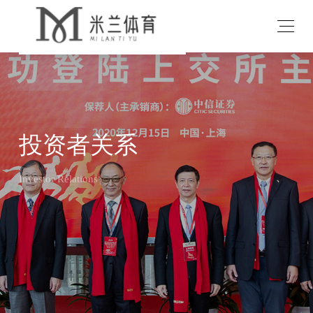
投资者关系
Investor Relations