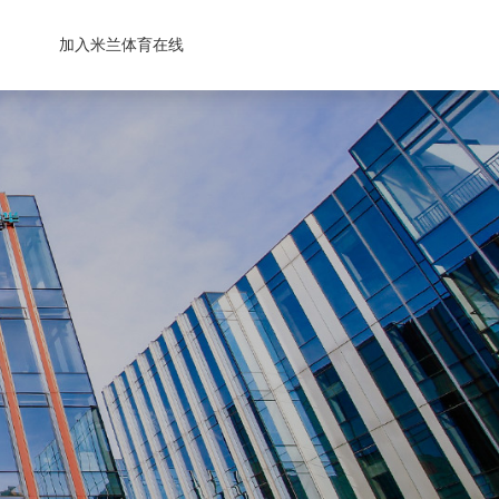
加入米兰体育在线