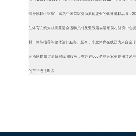
健身器材供应商”，成为中国首家赞助奥运盛会的健身器材品牌；20
兰体育在线为杭州亚运会运动员村及亚残运会运动员村健身中心
材、教练指导等整体运行服务。至今，米兰体育在线已为来自全球
运动队提供过训练保障和服务，有超过600名奥运冠军使用过米
的产品进行训练。