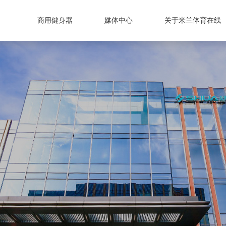
商用健身器
媒体中心
关于米兰体育在线