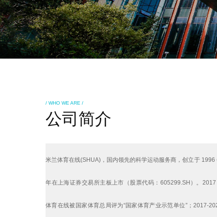
/ WHO WE ARE /
公司简介
米兰体育在线(SHUA)，国内领先的科学运动服务商，创立于 1996 
年在上海证券交易所主板上市（股票代码：605299.SH）。2017
体育在线被国家体育总局评为“国家体育产业示范单位”；2017-202