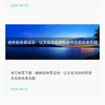
2026-06-22
米兰体育下载：榆林轻体育运动：让文化与自然和谐
共生的未来乐园
2026-06-22