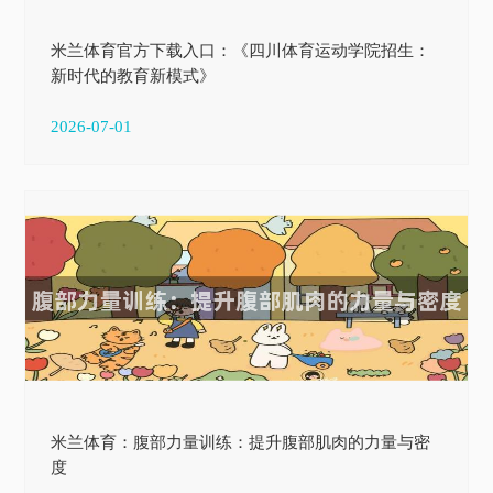
米兰体育官方下载入口：《四川体育运动学院招生：
新时代的教育新模式》
2026-07-01
米兰体育：腹部力量训练：提升腹部肌肉的力量与密
度