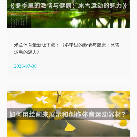
米兰体育最新版下载：《冬季里的激情与健康：冰雪
运动的魅力》
2026-07-30