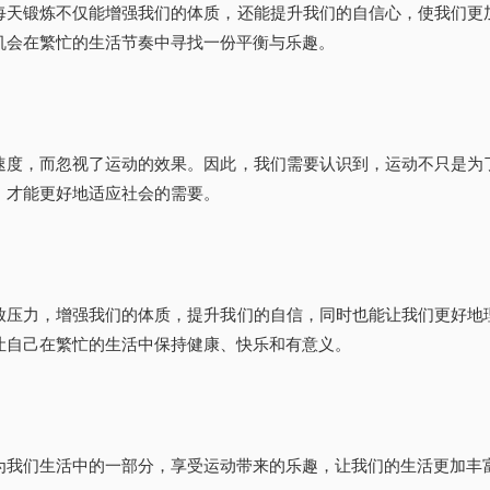
每天锻炼不仅能增强我们的体质，还能提升我们的自信心，使我们更
机会在繁忙的生活节奏中寻找一份平衡与乐趣。
速度，而忽视了运动的效果。因此，我们需要认识到，运动不只是为
，才能更好地适应社会的需要。
放压力，增强我们的体质，提升我们的自信，同时也能让我们更好地
让自己在繁忙的生活中保持健康、快乐和有意义。
为我们生活中的一部分，享受运动带来的乐趣，让我们的生活更加丰