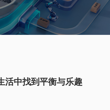
生活中找到平衡与乐趣