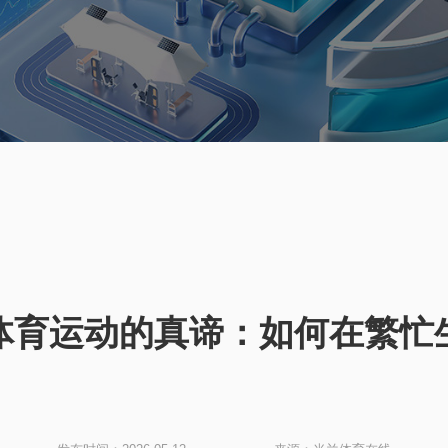
体育运动的真谛：如何在繁忙