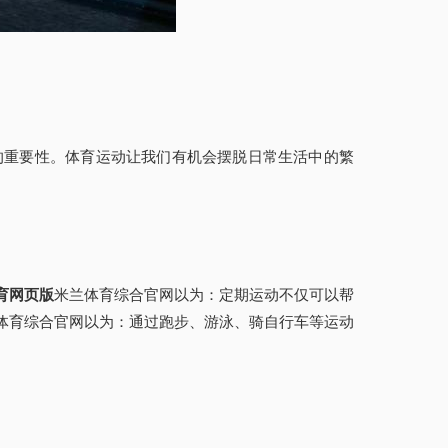
的重要性。体育运动让我们有机会摆脱日常生活中的繁
育网页版
米兰体育综合官网以为：定期运动不仅可以帮
体育综合官网以为：通过跑步、游泳、骑自行车等运动