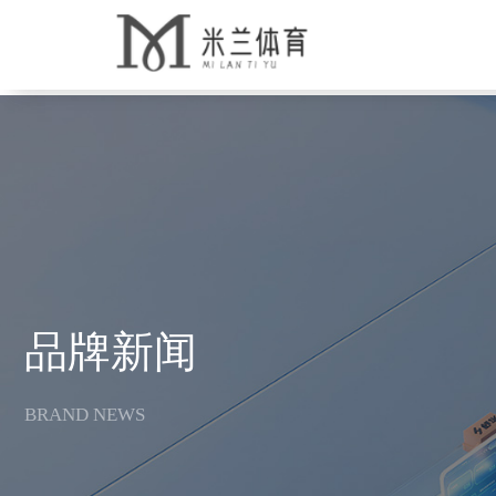
v
品牌新闻
BRAND NEWS