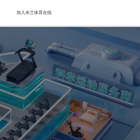
加入米兰体育在线