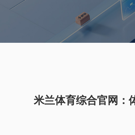
米兰体育综合官网：